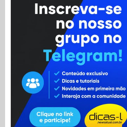
Cursos
Enviar Dica
F.A.Q
Cadastro
Contato
RSS