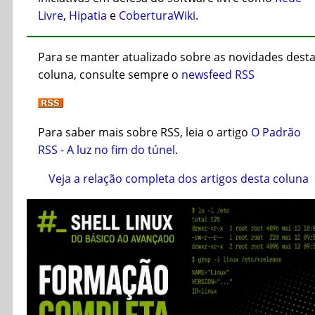
Livre
,
Hipatia
e
CoberturaWiki
.
Para se manter atualizado sobre as novidades dest
coluna, consulte sempre o
newsfeed RSS
Para saber mais sobre RSS, leia o artigo
O Padrão
RSS - A luz no fim do túnel
.
Veja a relação completa dos artigos desta coluna