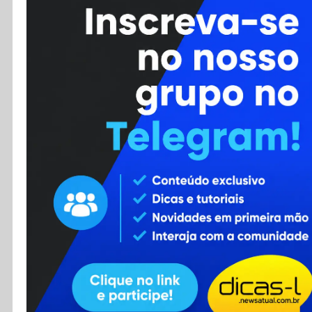
Cursos
Enviar Dica
F.A.Q
Cadastro
Contato
RSS