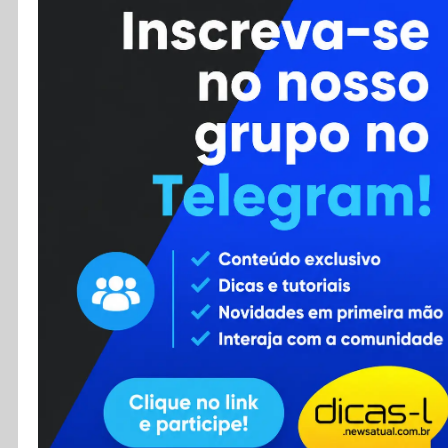
Cursos
Enviar Dica
F.A.Q
Cadastro
Contato
RSS