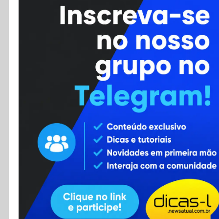
Cursos
Enviar Dica
F.A.Q
Cadastro
Contato
RSS