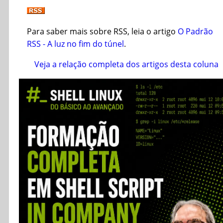
Para saber mais sobre RSS, leia o artigo
O Padrão
RSS - A luz no fim do túnel
.
Veja a relação completa dos artigos desta coluna