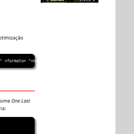
otimização
 nome
One Last
ma: