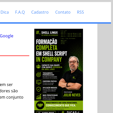
 Dica
F.A.Q
Cadastro
Contato
RSS
 Google
dem ser
adores são
s em conjunto