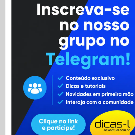
Cursos
Enviar Dica
F.A.Q
Cadastro
Contato
RSS