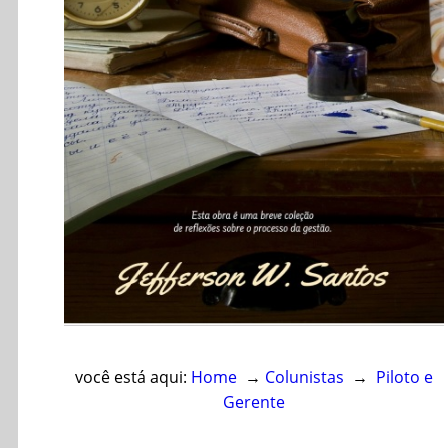
Cursos
Enviar Dica
F.A.Q
Cadastro
Contato
RSS
você está aqui:
Home
→
Colunistas
→
Piloto e
Gerente