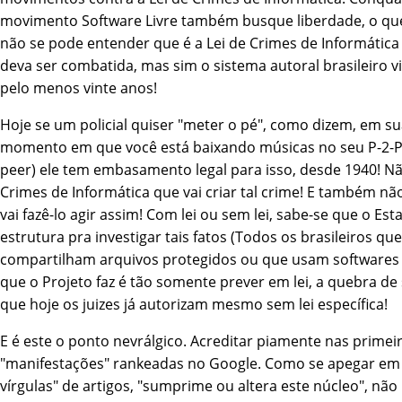
movimento Software Livre também busque liberdade, o que 
não se pode entender que é a Lei de Crimes de Informática
deva ser combatida, mas sim o sistema autoral brasileiro v
pelo menos vinte anos!
Hoje se um policial quiser "meter o pé", como dizem, em s
momento em que você está baixando músicas no seu P-2-P 
peer) ele tem embasamento legal para isso, desde 1940! Nã
Crimes de Informática que vai criar tal crime! E também não
vai fazê-lo agir assim! Com lei ou sem lei, sabe-se que o Es
estrutura pra investigar tais fatos (Todos os brasileiros que
compartilham arquivos protegidos ou que usam softwares p
que o Projeto faz é tão somente prever em lei, a quebra de si
que hoje os juizes já autorizam mesmo sem lei especí­fica!
E é este o ponto nevrálgico. Acreditar piamente nas primei
"manifestações" rankeadas no Google. Como se apegar em "
ví­rgulas" de artigos, "sumprime ou altera este núcleo", não 