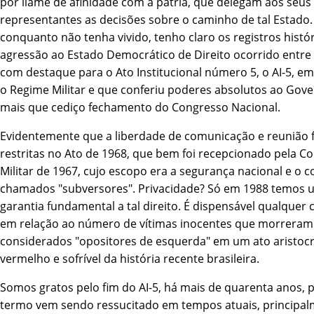
por liame de afinidade com a pátria, que delegam aos seus
representantes as decisões sobre o caminho de tal Estado. 
conquanto não tenha vivido, tenho claro os registros histó
agressão ao Estado Democrático de Direito ocorrido entre 
com destaque para o Ato Institucional número 5, o AI-5, em
o Regime Militar e que conferiu poderes absolutos ao Gov
mais que cediço fechamento do Congresso Nacional.
Evidentemente que a liberdade de comunicação e reunião 
restritas no Ato de 1968, que bem foi recepcionado pela Co
Militar de 1967, cujo escopo era a segurança nacional e o 
chamados "subversores". Privacidade? Só em 1988 temos 
garantia fundamental a tal direito. É dispensável qualquer
em relação ao número de ví­timas inocentes que morrera
considerados "opositores de esquerda" em um ato aristocr
vermelho e sofrí­vel da história recente brasileira.
Somos gratos pelo fim do AI-5, há mais de quarenta anos,
termo vem sendo ressucitado em tempos atuais, principal