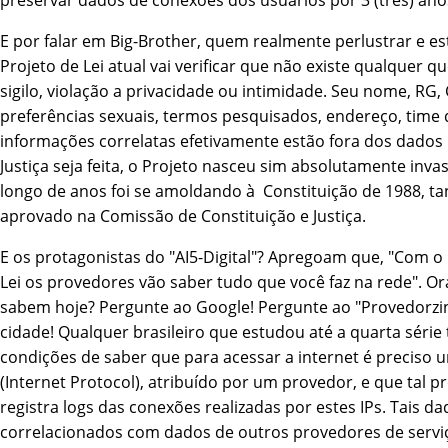
preservar dados de conexões dos usuários por 3 (três) ano
E por falar em Big-Brother, quem realmente perlustrar e es
Projeto de Lei atual vai verificar que não existe qualquer q
sigilo, violação a privacidade ou intimidade. Seu nome, RG, 
preferências sexuais, termos pesquisados, endereço, time 
informações correlatas efetivamente estão fora dos dados 
Justiça seja feita, o Projeto nasceu sim absolutamente inva
longo de anos foi se amoldando à Constituição de 1988, ta
aprovado na Comissão de Constituição e Justiça.
E os protagonistas do "AI5-Digital"? Apregoam que, "Com o
Lei os provedores vão saber tudo que você faz na rede". Ora
sabem hoje? Pergunte ao Google! Pergunte ao "Provedorzi
cidade! Qualquer brasileiro que estudou até a quarta série 
condições de saber que para acessar a internet é preciso 
(Internet Protocol), atribuí­do por um provedor, e que tal 
registra logs das conexões realizadas por estes IPs. Tais da
correlacionados com dados de outros provedores de servi