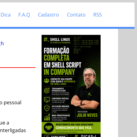
 Dica
F.A.Q
Cadastro
Contato
RSS
ch
ão pessoal
ue a
interligadas