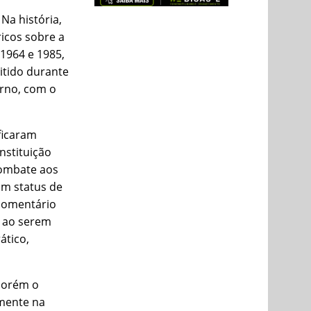
Na história,
ricos sobre a
1964 e 1985,
itido durante
erno, com o
ficaram
nstituição
combate aos
um status de
 comentário
m ao serem
ático,
 porém o
mente na