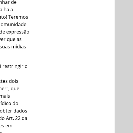
nhar de
alha a
nto! Teremos
a comunidade
e de expressão
ver que as
suas mí­dias
 restringir o
tes dois
her", que
amais
í­dico do
"obter dados
o Art. 22 da
res em