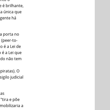
é brilhante,
 a única que
igente há
ua porta no
(peer-to-
o é a Lei de
 é a Lei que
tado não tem
iratas). O
gilo judicial
ras
tira e põe
mobilizaria a