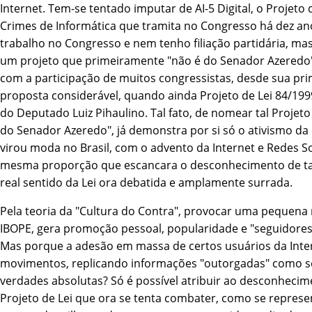
Internet. Tem-se tentado imputar de AI-5 Digital, o Projeto 
Crimes de Informática que tramita no Congresso há dez an
trabalho no Congresso e nem tenho filiação partidária, mas
um projeto que primeiramente "não é do Senador Azeredo"
com a participação de muitos congressistas, desde sua pri
proposta considerável, quando ainda Projeto de Lei 84/199
do Deputado Luiz Pihaulino. Tal fato, de nomear tal Projeto
do Senador Azeredo", já demonstra por si só o ativismo da c
virou moda no Brasil, com o advento da Internet e Redes So
mesma proporção que escancara o desconhecimento de tais
real sentido da Lei ora debatida e amplamente surrada.
Pela teoria da "Cultura do Contra", provocar uma pequena
IBOPE, gera promoção pessoal, popularidade e "seguidores 
Mas porque a adesão em massa de certos usuários da Inter
movimentos, replicando informações "outorgadas" como s
verdades absolutas? Só é possí­vel atribuir ao desconhecim
Projeto de Lei que ora se tenta combater, como se represe