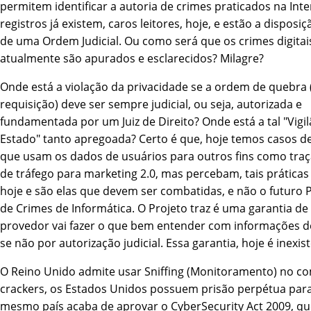
permitem identificar a autoria de crimes praticados na Inte
registros já existem, caros leitores, hoje, e estão a disposi
de uma Ordem Judicial. Ou como será que os crimes digita
atualmente são apurados e esclarecidos? Milagre?
Onde está a violação da privacidade se a ordem de quebra 
requisição) deve ser sempre judicial, ou seja, autorizada e
fundamentada por um Juiz de Direito? Onde está a tal "Vigi
Estado" tanto apregoada? Certo é que, hoje temos casos d
que usam os dados de usuários para outros fins como tra
de tráfego para marketing 2.0, mas percebam, tais práticas
hoje e são elas que devem ser combatidas, e não o futuro P
de Crimes de Informática. O Projeto traz é uma garantia 
provedor vai fazer o que bem entender com informações d
se não por autorização judicial. Essa garantia, hoje é inexis
O Reino Unido admite usar Sniffing (Monitoramento) no c
crackers, os Estados Unidos possuem prisão perpétua para
mesmo paí­s acaba de aprovar o CyberSecurity Act 2009, qu