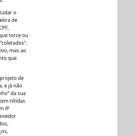
s.
tudar o
uebra de
CPF,
que torce ou
"coletados".
sivo, mas ao
nto que
 projeto de
, e já não
nho" da sua
tem ní­tidas
um IP
provedor
dos,
ços,