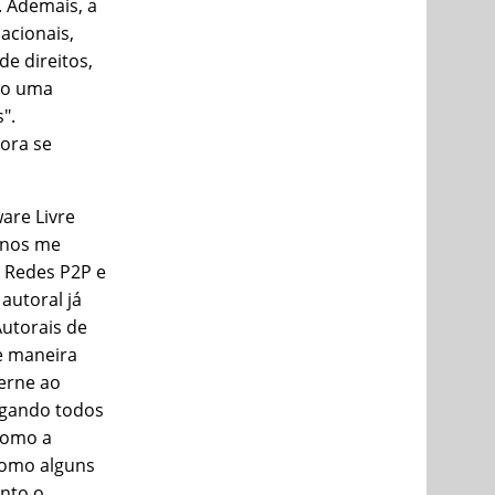
. Ademais, a
acionais,
e direitos,
ndo uma
".
 ora se
ware Livre
unos me
s Redes P2P e
autoral já
Autorais de
e maneira
erne ao
jogando todos
como a
como alguns
nto o