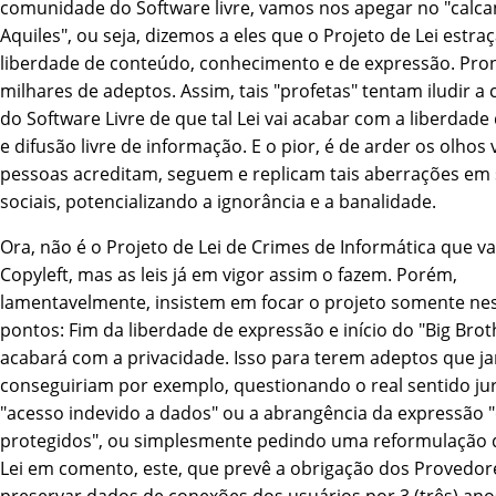
comunidade do Software livre, vamos nos apegar no "calca
Aquiles", ou seja, dizemos a eles que o Projeto de Lei estraç
liberdade de conteúdo, conhecimento e de expressão. Pro
milhares de adeptos. Assim, tais "profetas" tentam iludir 
do Software Livre de que tal Lei vai acabar com a liberdad
e difusão livre de informação. E o pior, é de arder os olhos 
pessoas acreditam, seguem e replicam tais aberrações em 
sociais, potencializando a ignorância e a banalidade.
Ora, não é o Projeto de Lei de Crimes de Informática que vai
Copyleft, mas as leis já em vigor assim o fazem. Porém,
lamentavelmente, insistem em focar o projeto somente nes
pontos: Fim da liberdade de expressão e iní­cio do "Big Brot
acabará com a privacidade. Isso para terem adeptos que j
conseguiriam por exemplo, questionando o real sentido jur
"acesso indevido a dados" ou a abrangência da expressão 
protegidos", ou simplesmente pedindo uma reformulação d
Lei em comento, este, que prevê a obrigação dos Provedo