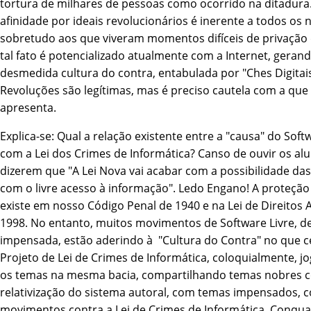
tortura de milhares de pessoas como ocorrido na ditadura
afinidade por ideais revolucionários é inerente a todos os n
sobretudo aos que viveram momentos difí­ceis de privação d
tal fato é potencializado atualmente com a Internet, gera
desmedida cultura do contra, entabulada por "Ches Digitais
Revoluções são legí­timas, mas é preciso cautela com a que
apresenta.
Explica-se: Qual a relação existente entre a "causa" do Soft
com a Lei dos Crimes de Informática? Canso de ouvir os al
dizerem que "A Lei Nova vai acabar com a possibilidade da
com o livre acesso à informação". Ledo Engano! A proteção 
existe em nosso Código Penal de 1940 e na Lei de Direitos 
1998. No entanto, muitos movimentos de Software Livre, d
impensada, estão aderindo à "Cultura do Contra" no que c
Projeto de Lei de Crimes de Informática, coloquialmente, 
os temas na mesma bacia, compartilhando temas nobres 
relativização do sistema autoral, com temas impensados, 
movimentos contra a Lei de Crimes de Informática. Conqua