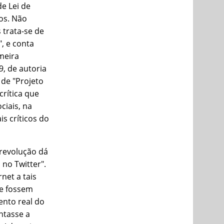
de Lei de
os. Não
 trata-se de
, e conta
meira
9, de autoria
 de "Projeto
rí­tica que
ciais, na
 crí­ticos do
 revolução dá
no Twitter".
net a tais
e fossem
ento real do
ntasse a