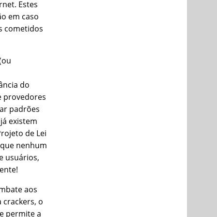
rnet. Estes
ção em caso
is cometidos
(ou
lância do
e provedores
çar padrões
 já existem
rojeto de Lei
de que nenhum
e usuários,
tente!
ombate aos
 crackers, o
e permite a