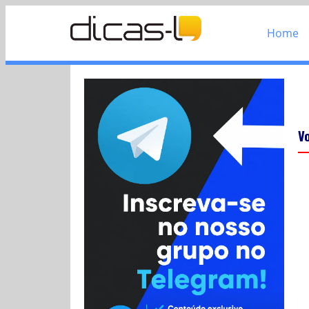
Home
V