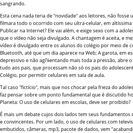
sangrando.
Esta cena nada teria de "novidade" aos leitores, não fosse
filmara todo o ocorrido com seu ultra-celular, em altí­ssima
Publicar na Internet? Ele vai além, e exige sexo com a adol
que o ví­deo não seja divulgado. A chantagem é aceita, e 
ví­deo é divulgado entre os alunos do colégio por meio de
Bluetooth, até que um dia aparece na Web; A garota, em es
depressivo e não agí¼entando mais toda a pressão, abre o 
tudo aos pais, que processam não só os pais do adolescen
Colégio, por permitir celulares em sala de aula.
Tal caso "fictí­cio", mais que nos chocar pela frieza do adol
faz pensar sobre um ponto fundamental que é discutido ho
Planeta: O uso de celulares em escolas, deve ser proibido?
É mais um debate cujos dois lados tem seus fundamentos 
e convincentes. Por um lado, o uso de celulares com televi
embutidos, câmeras, mp3, pacote de dados, vem "acaband