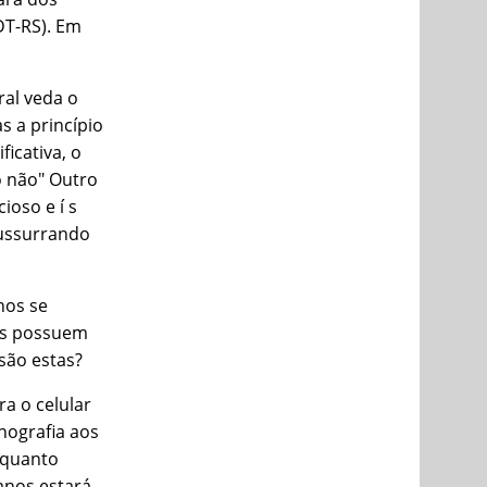
DT-RS). Em
ral veda o
 a princí­pio
icativa, o
o não" Outro
ioso e í s
sussurrando
nos se
as possuem
 são estas?
a o celular
nografia aos
onquanto
anos estará