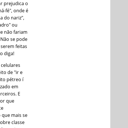
ar prejudica o
má-fé", onde é
 do nariz",
adro" ou
e não fariam
. Não se pode
 serem feitas
o diga!
 celulares
to de "ir e
ito pétreo í
izado em
rceiros. E
sor que
te
 que mais se
nobre classe