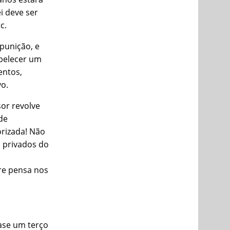
ei deve ser
c.
punição, e
abelecer um
entos,
o.
sor revolve
de
orizada! Não
s privados do
re pensa nos
ase um terço