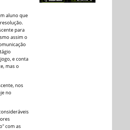
 um aluno que
 resolução.
escente para
mesmo assim o
 comunicação
tágio
jogo, e conta
te, mas o
escente, nos
je no
consideráveis
sores
o" com as