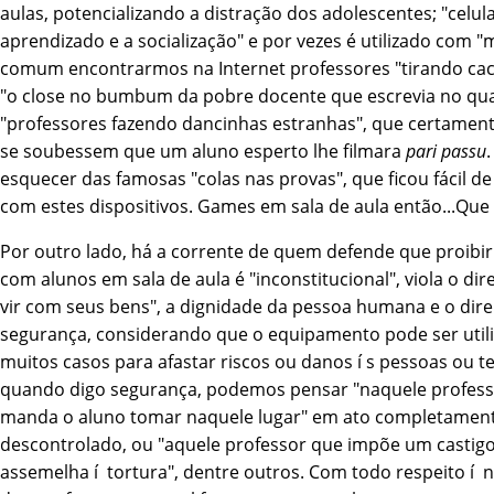
aulas, potencializando a distração dos adolescentes; "celul
aprendizado e a socialização" e por vezes é utilizado com "
comum encontrarmos na Internet professores "tirando caca
"o close no bumbum da pobre docente que escrevia no qu
"professores fazendo dancinhas estranhas", que certament
se soubessem que um aluno esperto lhe filmara
pari passu
esquecer das famosas "colas nas provas", que ficou fácil de
com estes dispositivos. Games em sala de aula então...Que 
Por outro lado, há a corrente de quem defende que proibir
com alunos em sala de aula é "inconstitucional", viola o direi
vir com seus bens", a dignidade da pessoa humana e o dire
segurança, considerando que o equipamento pode ser util
muitos casos para afastar riscos ou danos í s pessoas ou te
quando digo segurança, podemos pensar "naquele profes
manda o aluno tomar naquele lugar" em ato completamen
descontrolado, ou "aquele professor que impõe um castigo
assemelha í tortura", dentre outros. Com todo respeito í 