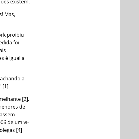
ções existem.
s! Mas,
rk proibiu
edida foi
ais
s é igual a
 tachando a
 [1]
elhante [2].
 menores de
usassem
06 de um ví­
olegas [4]