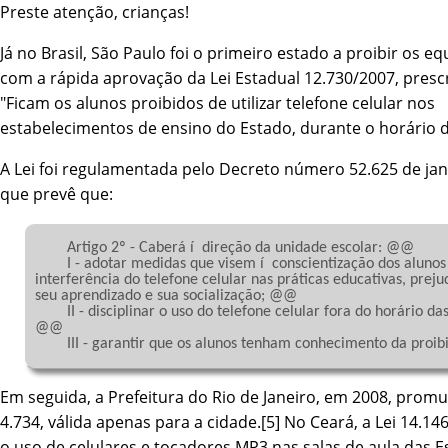
Preste atenção, crianças!
Já no Brasil, São Paulo foi o primeiro estado a proibir os 
com a rápida aprovação da Lei Estadual 12.730/2007, pres
"Ficam os alunos proibidos de utilizar telefone celular nos
estabelecimentos de ensino do Estado, durante o horário d
A Lei foi regulamentada pelo Decreto número 52.625 de jan
que prevê que:
	Artigo 2º - Caberá í  direção da unidade escolar: @@

	I - adotar medidas que visem í  conscientização dos alunos sobre a 
interferência do telefone celular nas práticas educativas, preju
seu aprendizado e sua socialização; @@

	II - disciplinar o uso do telefone celular fora do horário das aulas; 
@@

	III - garantir que os alunos tenham conhecimento da proibição. @@

Em seguida, a Prefeitura do Rio de Janeiro, em 2008, promu
4.734, válida apenas para a cidade.[5] No Ceará, a Lei 14.14
o uso de celulares e tocadores MP3 nas salas de aula das E