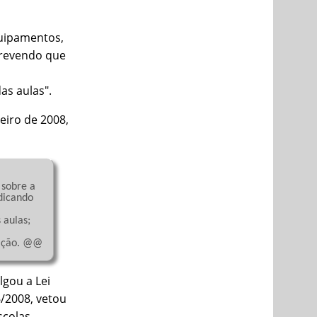
equipamentos,
crevendo que
as aulas".
eiro de 2008,
dicando 
lgou a Lei
6/2008, vetou
scolas