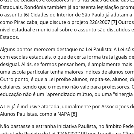
Estaduais. Rondônia também já apresenta legislação prom
o assunto [6] Cidades do Interior de São Paulo já adotam a i
como Piracicaba, que discute o projeto 226/2007 [7] Outros
ní­vel estadual e municipal sobre o assunto são discutidos
Estados.
Alguns pontos merecem destaque na Lei Paulista: A Lei só
com escolas estaduais, o que de certa forma trata iguais d
desigual. Aliás, se formos pensar bem, é amplamente mais
uma escola particular tenha maiores í­ndices de alunos com
Outro ponto, é que a Lei proí­be alunos, repita-se, alunos, 
celulares, sendo que o mesmo não vale para professores. 
educação não é um "aprendizado mútuo, ou uma "sinergia 
A Lei já é inclusive atacada Judicialmente por Associações d
Alunos Paulistas, como a NAPA [8]
Não bastasse a estranha iniciativa Paulista, no âmbito Fede
adiantado Projeto de Lei 2246/2007 [9] que tramita na Câm