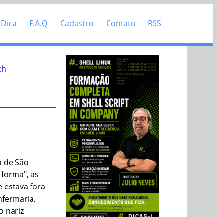
 Dica
F.A.Q
Cadastro
Contato
RSS
ch
o de São
 forma", as
 estava fora
nfermaria,
o nariz