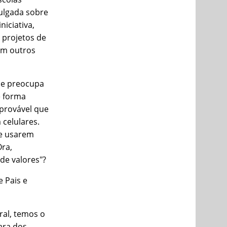
ulgada sobre
niciativa,
 projetos de
 em outros
 se preocupa
e forma
 provável que
 celulares.
de usarem
Ora,
de valores"?
e Pais e
ral, temos o
ara dos