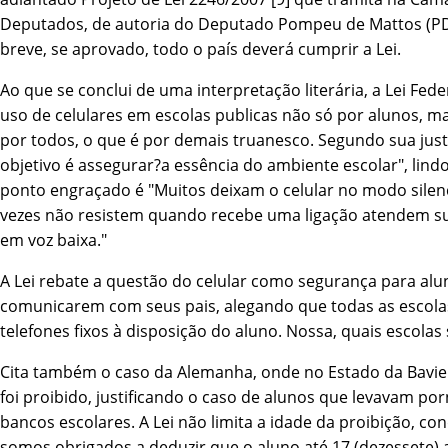
Deputados, de autoria do Deputado Pompeu de Mattos (P
breve, se aprovado, todo o paí­s deverá cumprir a Lei.
Ao que se conclui de uma interpretação literária, a Lei Fede
uso de celulares em escolas publicas não só por alunos, mas
por todos, o que é por demais truanesco. Segundo sua justif
objetivo é assegurar?a essência do ambiente escolar", lind
ponto engraçado é "Muitos deixam o celular no modo silenc
vezes não resistem quando recebe uma ligação atendem 
em voz baixa."
A Lei rebate a questão do celular como segurança para alu
comunicarem com seus pais, alegando que todas as escol
telefones fixos à disposição do aluno. Nossa, quais escolas
Cita também o caso da Alemanha, onde no Estado da Bavier
foi proibido, justificando o caso de alunos que levavam por
bancos escolares. A Lei não limita a idade da proibição, c
somos obrigados a deduzir que o aluno até 17 (dezessete) 