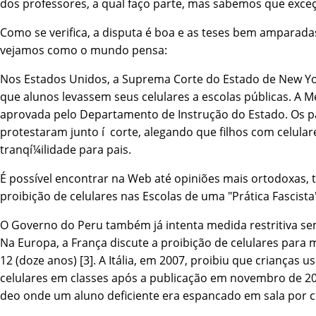
dos professores, a qual faço parte, mas sabemos que exce
Como se verifica, a disputa é boa e as teses bem amparada
vejamos como o mundo pensa:
Nos Estados Unidos, a Suprema Corte do Estado de New Yo
que alunos levassem seus celulares a escolas públicas. A M
aprovada pelo Departamento de Instrução do Estado. Os p
protestaram junto í corte, alegando que filhos com celulare
tranqí¼ilidade para pais.
É possí­vel encontrar na Web até opiniões mais ortodoxas,
proibição de celulares nas Escolas de uma "Prática Fascista"
O Governo do Peru também já intenta medida restritiva sem
Na Europa, a França discute a proibição de celulares para
12 (doze anos) [3]. A Itália, em 2007, proibiu que crianças 
celulares em classes após a publicação em novembro de 20
deo onde um aluno deficiente era espancado em sala por c