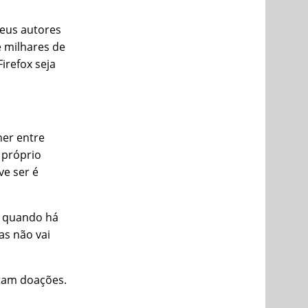
seus autores
 milhares de
irefox seja
her entre
 próprio
ve ser é
e quando há
as não vai
itam doações.