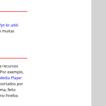
/pt-br.add-
m muitas
a recursos
 Por exemplo,
Media Player
portados por
ma, feito
io Firefox.