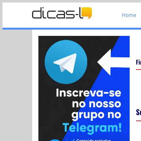
Home
F
S