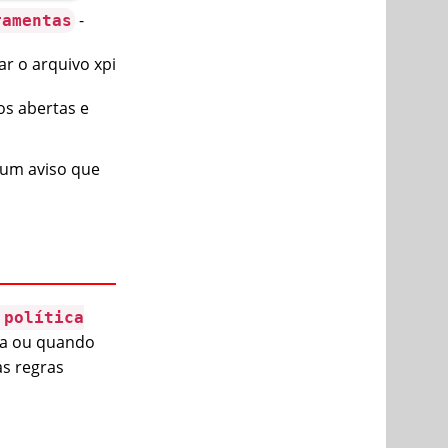
-
ramentas
ar o arquivo xpi
os abertas e
 um aviso que
 política
ra ou quando
as regras