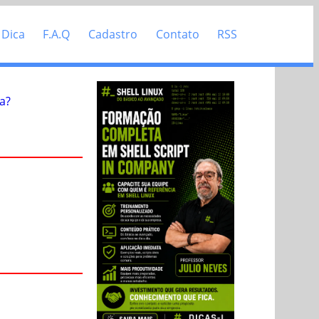
 Dica
F.A.Q
Cadastro
Contato
RSS
a?