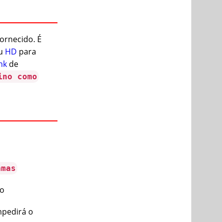
fornecido. É
eu
HD
para
ink
de
ino como
amas
ão
mpedirá o