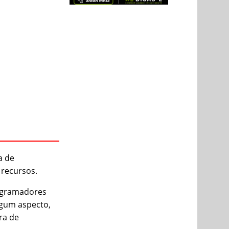
a de
 recursos.
ogramadores
lgum aspecto,
ra de