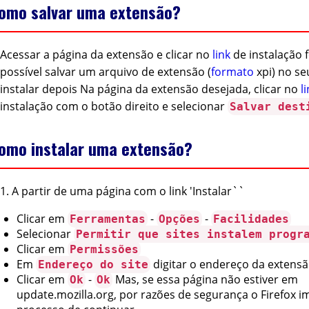
omo salvar uma extensão?
Acessar a página da extensão e clicar no
link
de instalação 
possível salvar um arquivo de extensão (
formato
xpi) no s
instalar depois Na página da extensão desejada, clicar no
l
instalação com o botão direito e selecionar
Salvar dest
omo instalar uma extensão?
1. A partir de uma página com o link 'Instalar``
Clicar em
-
-
Ferramentas
Opções
Facilidades
Selecionar
Permitir que sites instalem progr
Clicar em
Permissões
Em
digitar o endereço da extens
Endereço do site
Clicar em
-
Mas, se essa página não estiver em
Ok
Ok
update.mozilla.org, por razões de segurança o Firefox i