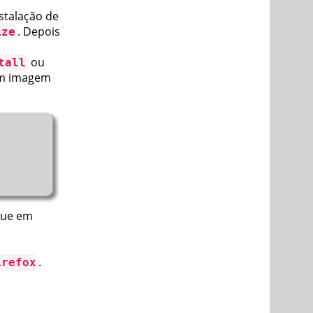
nstalação de
. Depois
ize
ou
tall
em imagem
ique em
.
irefox