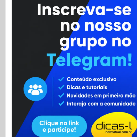
Cursos
Enviar Dica
F.A.Q
Cadastro
Contato
RSS