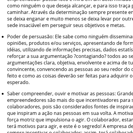
como ninguém o que deseja alcançar, e para isso traça
caminhar. Através da determinação sempre presente em
se deixa enganar e muito menos se deixa levar por outr
sede insaciável em perseguir seus objetivos e metas.
Poder de persuasão: Ele sabe como ninguém disseminar 
opiniões, produtos e/ou serviços, apresentando de form
idéias, utilizando de informações precisas, dados estatí
reforçar a sua argumentação ?contagiando? todos ao s
argumentações clara, objetiva, envolvente e acima de t
convincente, convencendo as pessoas ao seu redor do 
feito e como as coisas deverão ser feitas para adquirir 
esperado.
Saber compreender, ouvir e motivar as pessoas: Grand
empreendedores são mais do que incentivadores para 
colaboradores, pois são considerados fontes de inspira
que inspiram a ação nas pessoas em sua volta. A motiv
força motriz que impulsiona o agir. O colaborador, est
terá motivos para agir, e este é o segredo! A empresa d
sempre incentivar o colaborador; assim, terá colabora