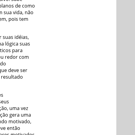
 planos de como
 sua vida, não
em, pois tem
suas idéias,
a lógica suas
sticos para
eu redor com
udo
que deve ser
o resultado
es
seus
ção, uma vez
ação gera uma
ando motivado,
eve então
dores motivados