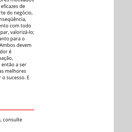
eficazes de
rte do negócio,
onseqüência,
ento com todo
par, valorizá-lo;
anto para o
e. Ambos devem
dor é
pação,
então a ser
 as melhores
r o sucesso. E
, consulte