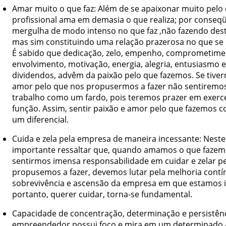
Amar muito o que faz: Além de se apaixonar muito pelo q
profissional ama em demasia o que realiza; por conseqü
mergulha de modo intenso no que faz ,não fazendo des
mas sim constituindo uma relação prazerosa no que se 
É sabido que dedicação, zelo, empenho, comprometime
envolvimento, motivação, energia, alegria, entusiasmo e
dividendos, advêm da paixão pelo que fazemos. Se tive
amor pelo que nos propusermos a fazer não sentiremo
trabalho como um fardo, pois teremos prazer em exerc
função. Assim, sentir paixão e amor pelo que fazemos co
um diferencial.
Cuida e zela pela empresa de maneira incessante: Neste
importante ressaltar que, quando amamos o que fazem
sentirmos imensa responsabilidade em cuidar e zelar p
propusemos a fazer, devemos lutar pela melhoria contí
sobrevivência e ascensão da empresa em que estamos i
portanto, querer cuidar, torna-se fundamental.
Capacidade de concentração, determinação e persistên
empreendedor possui foco e mira em um determinado a