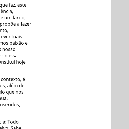
ue faz, este
ência,
te um fardo,
propõe a fazer.
nto,
 eventuais
rmos paixão e
s nosso
er nossa
nstitui hoje
 contexto, é
os, além de
elo que nos
nua,
nseridos;
cia: Todo
lvo. Sabe