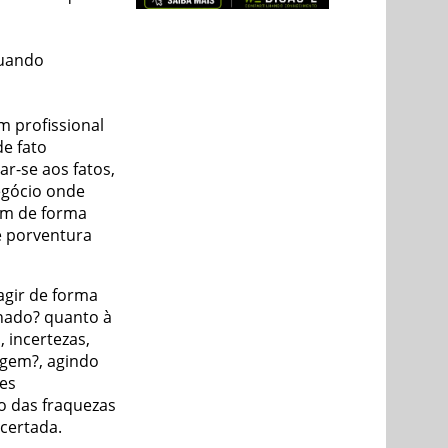
quando
m profissional
de fato
ar-se aos fatos,
egócio onde
em de forma
e porventura
agir de forma
enado? quanto à
 incertezas,
agem?, agindo
es
o das fraquezas
acertada.