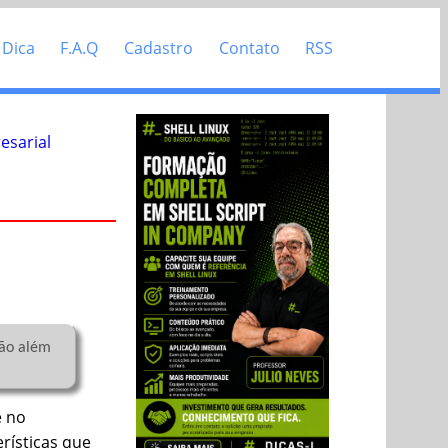
 Dica
F.A.Q
Cadastro
Contato
RSS
esarial
e no
rísticas que