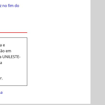
z no fim do
a e
ção em
a UNILESTE-
ra
r.
na