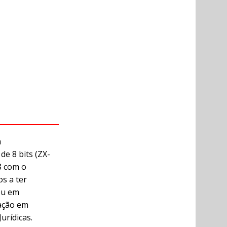
m
e 8 bits (ZX-
8 com o
os a ter
ou em
ação em
urídicas.