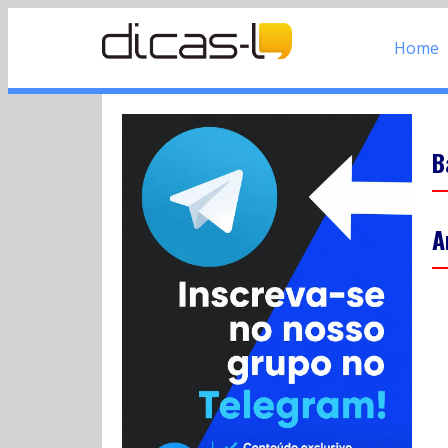
Home
B
A