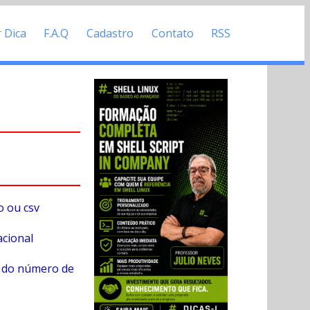
r Dica
F.A.Q
Cadastro
Contato
RSS
o ou csv
cional
s do número de