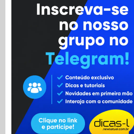
Cursos
Enviar Dica
F.A.Q
Cadastro
Contato
RSS