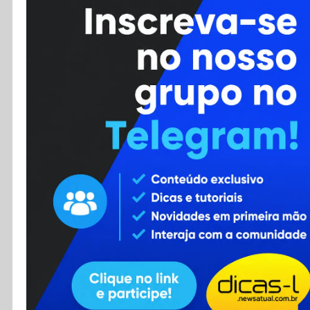
Cursos
Enviar Dica
F.A.Q
Cadastro
Contato
RSS