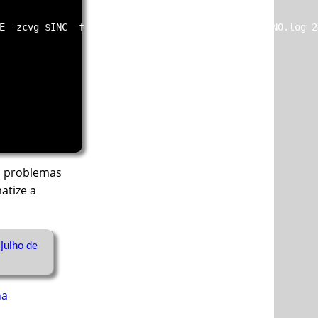
E -zcvg $INC -f $DESTINO.tar.gz $LISTA >> $DESTINO.log 2>
s problemas
atize a
julho de 
na