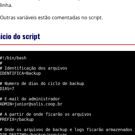
linha.
Outras variáveis estão comentadas no script.
nicio do script
#!/bin/bash

#

# Identificação dos arquivos

IDENTIFICA=Backup

# Numero de dias do ciclo de backup

DIAS=7

# E-mail do administrador

ADMIN=junior@solis.coop.br

# A partir de onde ficarão os arquivos

PREFIX=/backup

# Onde os arquivos de backup e logs ficarão armazenados

DIR_DESTINO=/backup/arquivos
