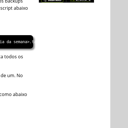
os backups
 script abaixo
ta todos os
s de um. No
 como abaixo