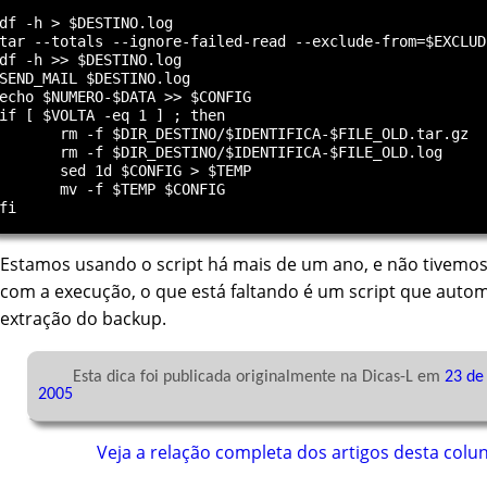
df -h > $DESTINO.log

tar --totals --ignore-failed-read --exclude-from=$EXCLUD
df -h >> $DESTINO.log

SEND_MAIL $DESTINO.log

echo $NUMERO-$DATA >> $CONFIG

if [ $VOLTA -eq 1 ] ; then

       rm -f $DIR_DESTINO/$IDENTIFICA-$FILE_OLD.tar.gz

       rm -f $DIR_DESTINO/$IDENTIFICA-$FILE_OLD.log

       sed 1d $CONFIG > $TEMP

       mv -f $TEMP $CONFIG

Estamos usando o script há mais de um ano, e não tivemo
com a execução, o que está faltando é um script que autom
extração do backup.
	Esta dica foi publicada originalmente na Dicas-L em 
23 de 
2005
Veja a relação completa dos artigos desta colu