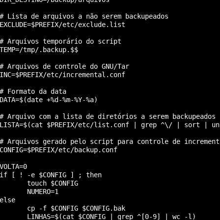
# Lista de arquivos a não serem backupeados

EXCLUDE=$PREFIX/etc/exclude.list

# Arquivos temporário do script

TEMP=/tmp/.backup.$$

# Arquivos de controle do GNU/Tar

INC=$PREFIX/etc/incremental.conf

# Formato da data

DATA=$(date +%d-%m-%Y-%a)

# Arquivo com a lista de diretórios a serem backupeados

LISTA=$(cat $PREFIX/etc/list.conf | grep ^\/ | sort | uni
# Arquivos gerado pelo script para controle de incremento
CONFIG=$PREFIX/etc/backup.conf

VOLTA=0

if [ ! -e $CONFIG ] ; then

       touch $CONFIG

       NUMERO=1

else

       cp -f $CONFIG $CONFIG.bak

       LINHAS=$(cat $CONFIG | grep ^[0-9] | wc -l)
