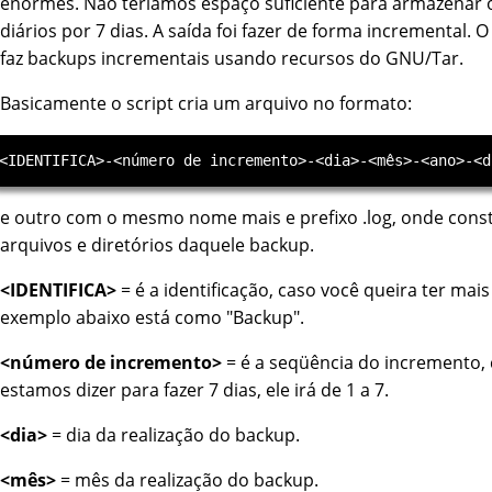
enormes. Não teríamos espaço suficiente para armazenar 
diários por 7 dias. A saída foi fazer de forma incremental. O
faz backups incrementais usando recursos do GNU/Tar.
Basicamente o script cria um arquivo no formato:
e outro com o mesmo nome mais e prefixo .log, onde cons
arquivos e diretórios daquele backup.
<IDENTIFICA>
= é a identificação, caso você queira ter mai
exemplo abaixo está como "Backup".
<número de incremento>
= é a seqüência do incremento,
estamos dizer para fazer 7 dias, ele irá de 1 a 7.
<dia>
= dia da realização do backup.
<mês>
= mês da realização do backup.