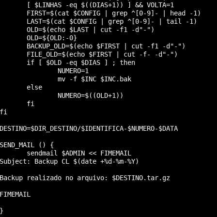
       [ $LINHAS -eq $((DIAS+1)) ] && VOLTA=1

       FIRST=$(cat $CONFIG | grep ^[0-9]- | head -1)

       LAST=$(cat $CONFIG | grep ^[0-9]- | tail -1)

       OLD=$(echo $LAST | cut -f1 -d"-")

       OLD=${OLD:-0}

       BACKUP_OLD=$(echo $FIRST | cut -f1 -d"-")

       FILE_OLD=$(echo $FIRST | cut -f- -d"-")

       if [ $OLD -eq $DIAS ] ; then

               NUMERO=1

               mv -f $INC $INC.bak

       else

               NUMERO=$((OLD+1))

       fi

fi

DESTINO=$DIR_DESTINO/$IDENTIFICA-$NUMERO-$DATA

SEND_MAIL () {

       sendmail $ADMIN << FIMEMAIL

Subject: Backup CL $(date +%d-%m-%Y)

Backup realizado no arquivo: $DESTINO.tar.gz

FIMEMAIL

}
