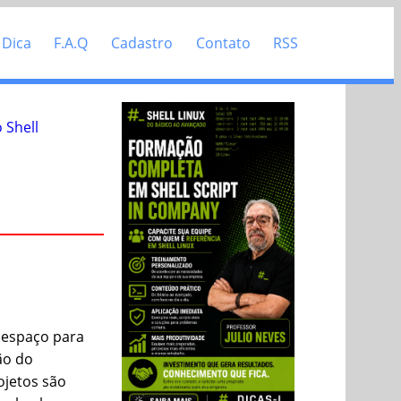
 Dica
F.A.Q
Cadastro
Contato
RSS
 Shell
 espaço para
ão do
ojetos são