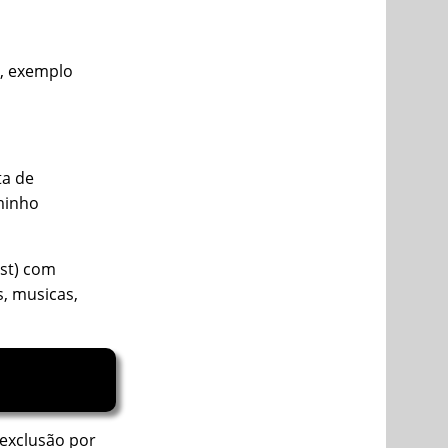
p, exemplo
ta de
minho
ist) com
, musicas,
exclusão por