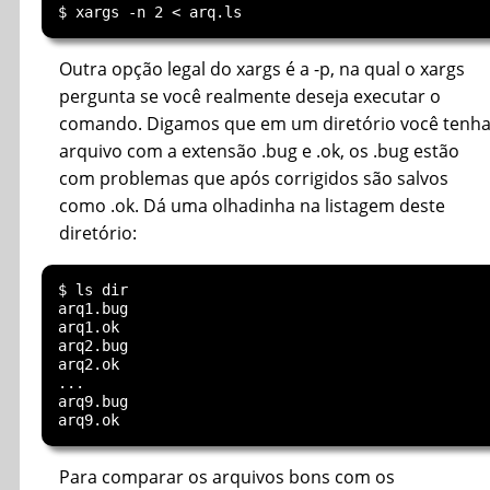
Outra opção legal do xargs é a -p, na qual o xargs
pergunta se você realmente deseja executar o
comando. Digamos que em um diretório você tenh
arquivo com a extensão .bug e .ok, os .bug estão
com problemas que após corrigidos são salvos
como .ok. Dá uma olhadinha na listagem deste
diretório:
$ ls dir

arq1.bug

arq1.ok

arq2.bug

arq2.ok

...

arq9.bug

Para comparar os arquivos bons com os