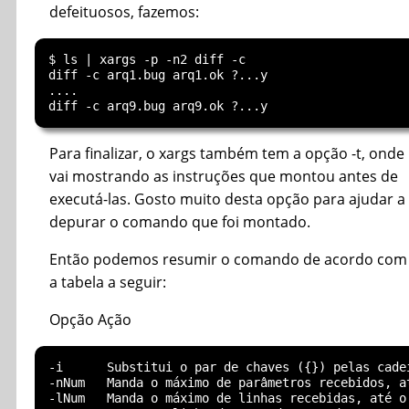
defeituosos, fazemos:
$ ls | xargs -p -n2 diff -c

diff -c arq1.bug arq1.ok ?...y

....

Para finalizar, o xargs também tem a opção -t, onde
vai mostrando as instruções que montou antes de
executá-las. Gosto muito desta opção para ajudar a
depurar o comando que foi montado.
Então podemos resumir o comando de acordo com
a tabela a seguir:
Opção Ação
-i	Substitui o par de chaves ({}) pelas cadeias recebidas

-nNum	Manda o máximo de parâmetros recebidos, até o máximo de Num para o comando a ser executado

-lNum	Manda o máximo de linhas recebidas, até o máximo de Num para o comando a ser executado
