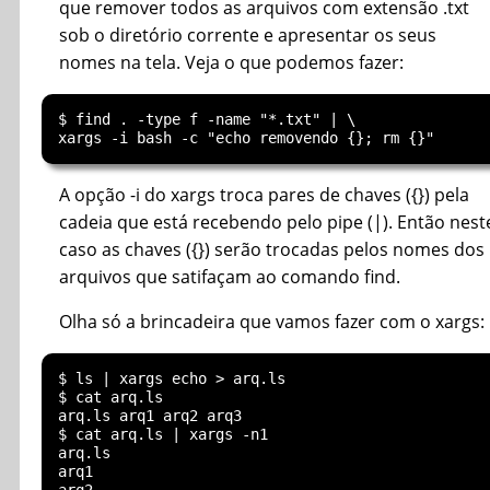
que remover todos as arquivos com extensão .txt
sob o diretório corrente e apresentar os seus
nomes na tela. Veja o que podemos fazer:
$ find . -type f -name "*.txt" | \ 

A opção -i do xargs troca pares de chaves ({}) pela
cadeia que está recebendo pelo pipe (|). Então nest
caso as chaves ({}) serão trocadas pelos nomes dos
arquivos que satifaçam ao comando find.
Olha só a brincadeira que vamos fazer com o xargs:
$ ls | xargs echo > arq.ls

$ cat arq.ls

arq.ls arq1 arq2 arq3

$ cat arq.ls | xargs -n1

arq.ls

arq1
