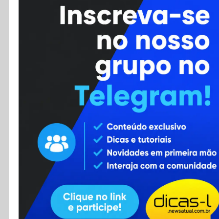
Cursos
Enviar Dica
F.A.Q
Cadastro
Contato
RSS