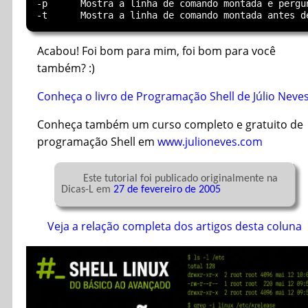
-p	Mostra a linha de comando montada e pergunta se deseja executá-la

Acabou! Foi bom para mim, foi bom para você
também? :)
Conheça o livro de Programação Shell de Júlio Neve
Conheça também um curso completo e gratuito de
programação Shell em
www.julioneves.com
	Este tutorial foi publicado originalmente na 
Dicas-L em 
27 de fevereiro de 2005
Veja a relação completa dos artigos desta coluna