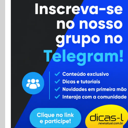
Cursos
Enviar Dica
F.A.Q
Cadastro
Contato
RSS