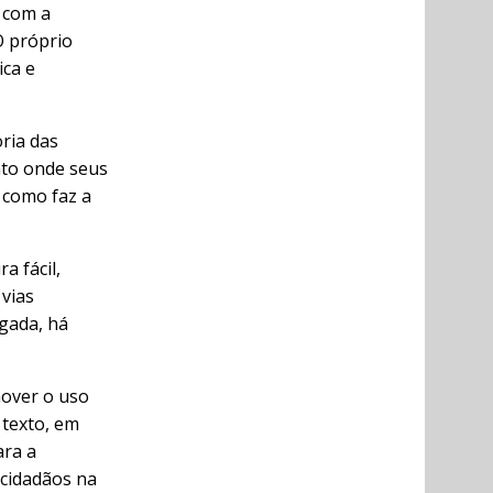
 com a
O próprio
ica e
ria das
nto onde seus
 como faz a
a fácil,
 vias
igada, há
over o uso
 texto, em
ara a
cidadãos na