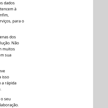
os dados
rtencem à
nfim,
rviços, para o
penas dos
olução. Não
em muitos
em sua
eve
 isso
 a rápida
.
 o seu
laboração.