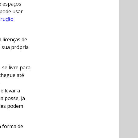
de espaços
 pode usar
trução
 licenças de
a sua própria
-se livre para
 chegue até
e
é levar a
a posse, já
ades podem
na forma de