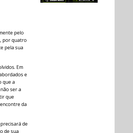
amente pelo
3, por quatro
te pela sua
lvidos. Em
 abordados e
o que a
 não ser a
tir que
 encontre da
precisará de
o de sua