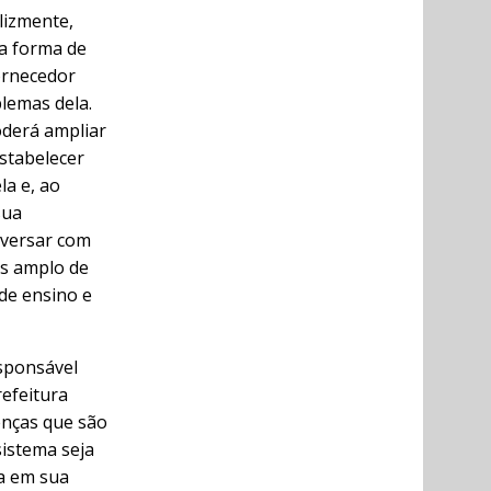
lizmente,
na forma de
ornecedor
blemas dela.
oderá ampliar
estabelecer
la e, ao
sua
nversar com
is amplo de
 de ensino e
esponsável
refeitura
enças que são
sistema seja
ca em sua