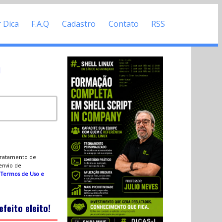
r Dica
F.A.Q
Cadastro
Contato
RSS
d
 tratamento de
 envio de
s
Termos de Uso e
feito eleito!