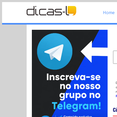
Home
d
P
Ci