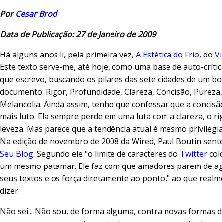
Por
Cesar Brod
Data de Publicação: 27 de Janeiro de 2009
Há alguns anos li, pela primeira vez,
A Estética do Frio
, do
Vi
Este texto serve-me, até hoje, como uma base de auto-críti
que escrevo, buscando os pilares das sete cidades de um b
documento: Rigor, Profundidade, Clareza, Concisão, Pureza,
Melancolia. Ainda assim, tenho que confessar que a concis
mais luto. Ela sempre perde em uma luta com a clareza, o ri
leveza. Mas parece que a tendência atual é mesmo privilegia
Na edição de novembro de 2008 da Wired, Paul Boutin sent
Seu Blog
. Segundo ele "o limite de caracteres do
Twitter
col
um mesmo patamar. Ele faz com que amadores parem de a
seus textos e os força diretamente ao ponto," ao que real
dizer.
Não sei... Não sou, de forma alguma, contra novas formas 