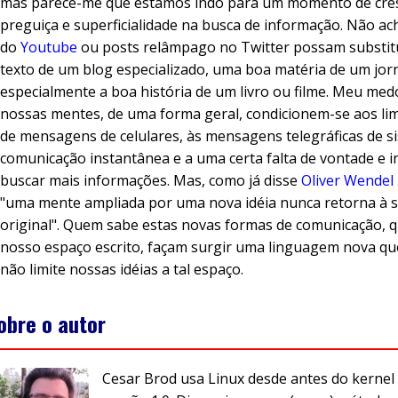
mas parece-me que estamos indo para um momento de cre
preguiça e superficialidade na busca de informação. Não ac
do
Youtube
ou posts relâmpago no Twitter possam substit
texto de um blog especializado, uma boa matéria de um jorn
especialmente a boa história de um livro ou filme. Meu med
nossas mentes, de uma forma geral, condicionem-se aos lim
de mensagens de celulares, às mensagens telegráficas de s
comunicação instantânea e a uma certa falta de vontade e i
buscar mais informações. Mas, como já disse
Oliver Wendel
"uma mente ampliada por uma nova idéia nunca retorna à 
original". Quem sabe estas novas formas de comunicação, q
nosso espaço escrito, façam surgir uma linguagem nova qu
não limite nossas idéias a tal espaço.
obre o autor
Cesar Brod usa Linux desde antes do kernel 