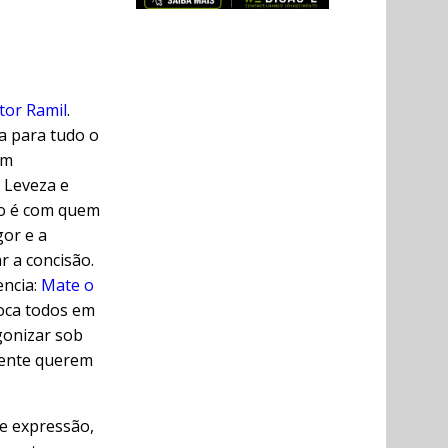
tor Ramil
.
ca para tudo o
om
 Leveza e
ão é com quem
gor e a
r a concisão.
encia:
Mate o
oca todos em
gonizar sob
mente querem
de expressão,