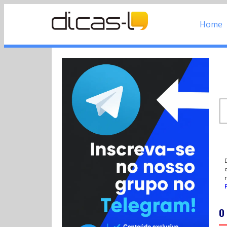
Home
d
P
O