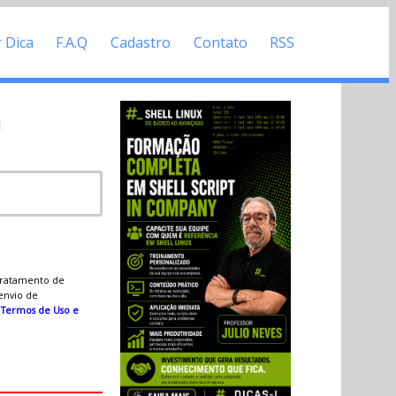
r Dica
F.A.Q
Cadastro
Contato
RSS
d
 tratamento de
 envio de
s
Termos de Uso e