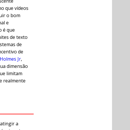
scente
ho que vídeos
uir o bom
al e
o é que
ites de texto
istemas de
ncentivo de
 Holmes Jr
,
sua dimensão
ue limitam
e realmente
atingir a