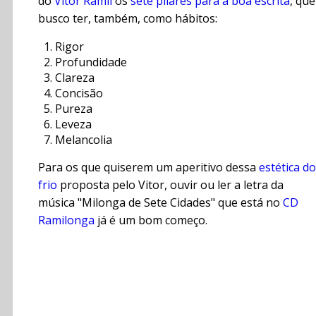
do
Vitor Ramil
os
sete pilares para a boa escrita
, que
busco ter, também, como hábitos:
Rigor
Profundidade
Clareza
Concisão
Pureza
Leveza
Melancolia
Para os que quiserem um aperitivo dessa
estética do
frio
proposta pelo Vitor, ouvir ou ler a letra da
música "Milonga de Sete Cidades" que está no
CD
Ramilonga
já é um bom começo.