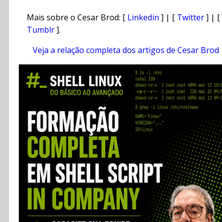
Mais sobre o Cesar Brod: [
Linkedin
] | [
Twitter
] | [
Tumblr
].
Veja a relação completa dos artigos de Cesar Brod