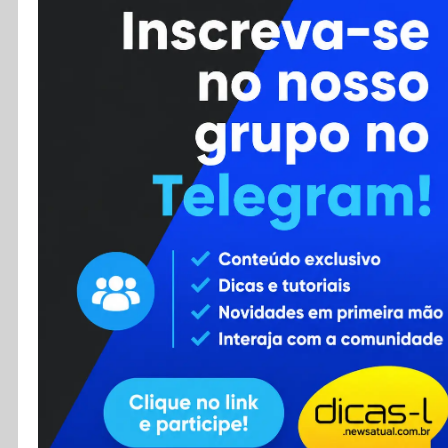
Cursos
Enviar Dica
F.A.Q
Cadastro
Contato
RSS