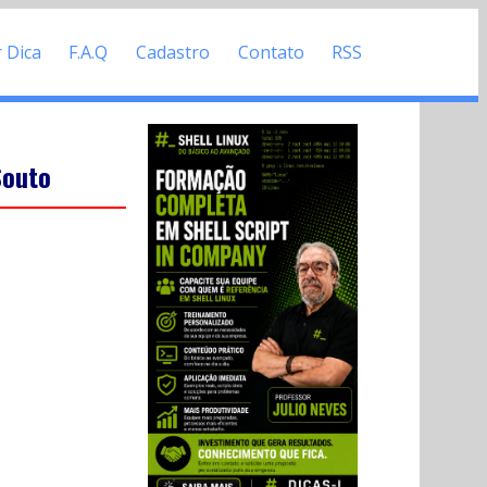
r Dica
F.A.Q
Cadastro
Contato
RSS
Souto