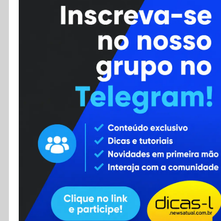
Cursos
Enviar Dica
F.A.Q
Cadastro
Contato
RSS