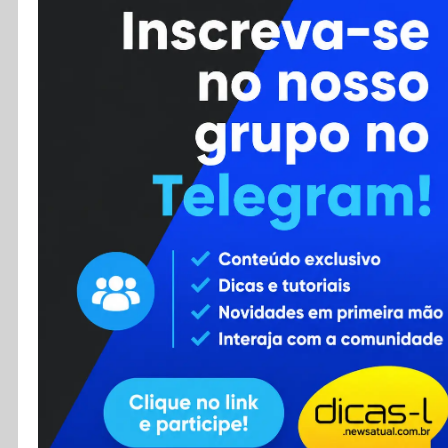
Cursos
Enviar Dica
F.A.Q
Cadastro
Contato
RSS