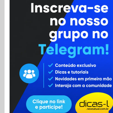
Cursos
Enviar Dica
F.A.Q
Cadastro
Contato
RSS