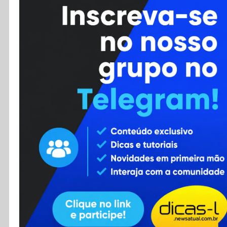
Cursos
Enviar Dica
F.A.Q
Cadastro
Contato
RSS