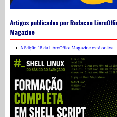
Artigos publicados por Redacao LivreOffi
Magazine
A Edição 18 da LibreOffice Magazine está online