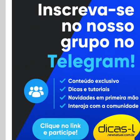
Cursos
Enviar Dica
F.A.Q
Cadastro
Contato
RSS