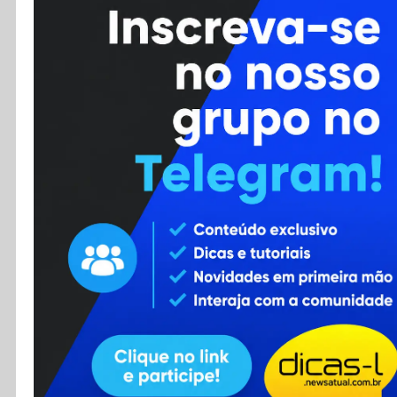
Cursos
Enviar Dica
F.A.Q
Cadastro
Contato
RSS