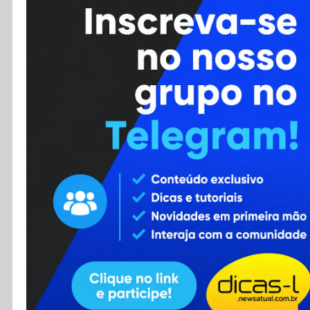
Cursos
Enviar Dica
F.A.Q
Cadastro
Contato
RSS