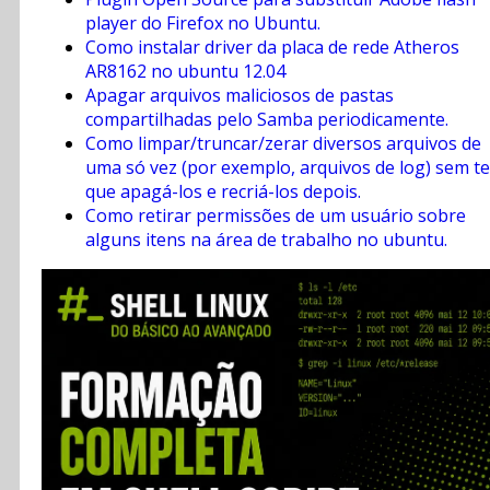
player do Firefox no Ubuntu.
Como instalar driver da placa de rede Atheros
AR8162 no ubuntu 12.04
Apagar arquivos maliciosos de pastas
compartilhadas pelo Samba periodicamente.
Como limpar/truncar/zerar diversos arquivos de
uma só vez (por exemplo, arquivos de log) sem te
que apagá-los e recriá-los depois.
Como retirar permissões de um usuário sobre
alguns itens na área de trabalho no ubuntu.