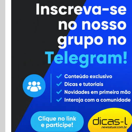
Cursos
Enviar Dica
F.A.Q
Cadastro
Contato
RSS