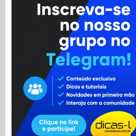
Cursos
Enviar Dica
F.A.Q
Cadastro
Contato
RSS