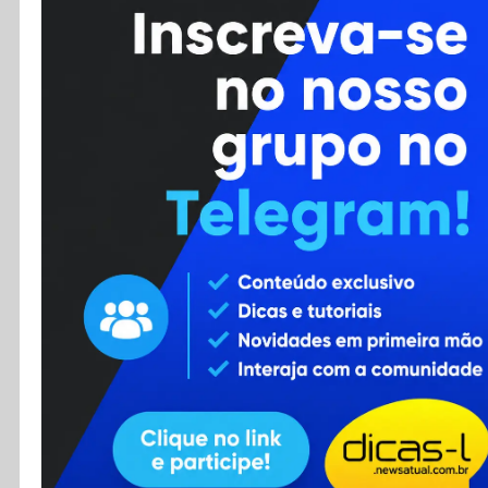
Cursos
Enviar Dica
F.A.Q
Cadastro
Contato
RSS