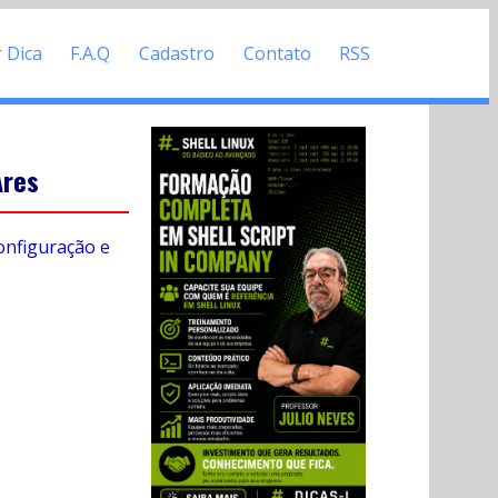
r Dica
F.A.Q
Cadastro
Contato
RSS
Ares
onfiguração e