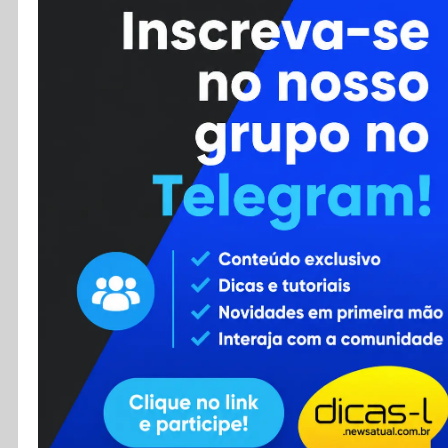
Cursos
Enviar Dica
F.A.Q
Cadastro
Contato
RSS