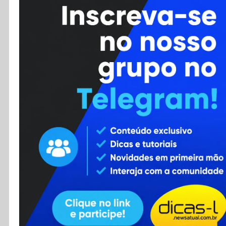
Cursos
Enviar Dica
F.A.Q
Cadastro
Contato
RSS