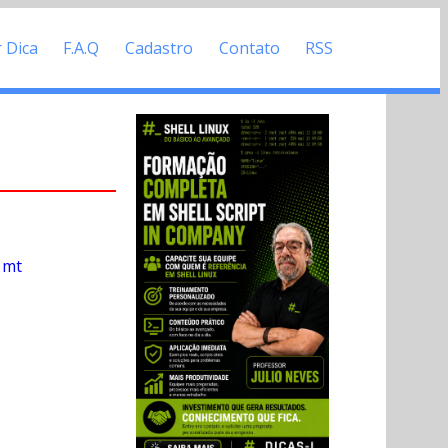
r Dica
F.A.Q
Cadastro
Contato
RSS
 mt