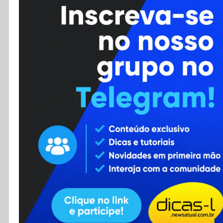
Cursos
Enviar Dica
F.A.Q
Cadastro
Contato
RSS