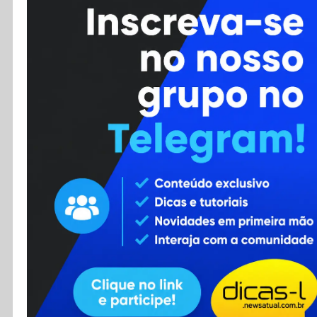
Cursos
Enviar Dica
F.A.Q
Cadastro
Contato
RSS