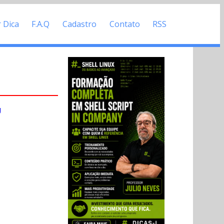
r Dica
F.A.Q
Cadastro
Contato
RSS
U