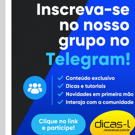
Cursos
Enviar Dica
F.A.Q
Cadastro
Contato
RSS