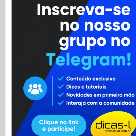
Cursos
Enviar Dica
F.A.Q
Cadastro
Contato
RSS