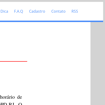
 Dica
F.A.Q
Cadastro
Contato
RSS
horário de
NDPD-RJ. O