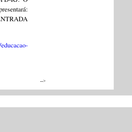
presentará:
. ENTRADA
r/educacao-
-->