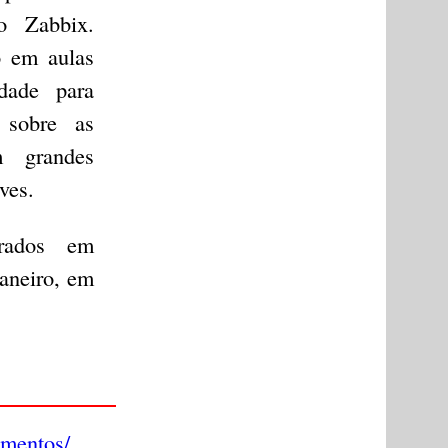
o Zabbix.
o em aulas
idade para
 sobre as
m grandes
ves.
trados em
Janeiro, em
amentos/