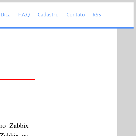
 Dica
F.A.Q
Cadastro
Contato
RSS
iro Zabbix
 Zabbix no