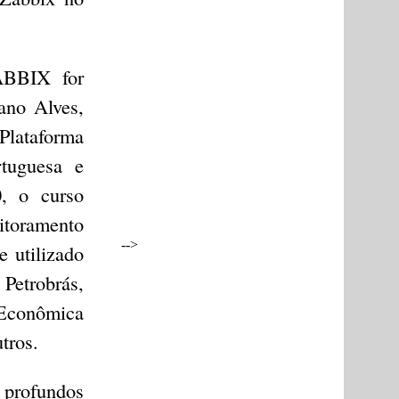
ABBIX for
ano Alves,
Plataforma
rtuguesa e
, o curso
itoramento
-->
 utilizado
etrobrás,
Econômica
tros.
 profundos