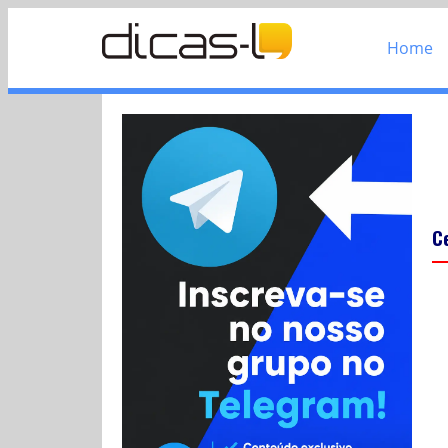
Home
C