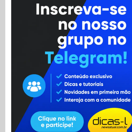
Cursos
Enviar Dica
F.A.Q
Cadastro
Contato
RSS