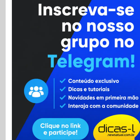
Cursos
Enviar Dica
F.A.Q
Cadastro
Contato
RSS